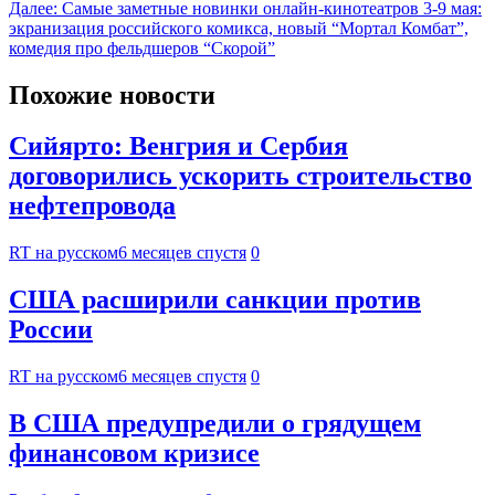
Далее:
Самые заметные новинки онлайн-кинотеатров 3-9 мая:
экранизация российского комикса, новый “Мортал Комбат”,
комедия про фельдшеров “Скорой”
Похожие новости
Сийярто: Венгрия и Сербия
договорились ускорить строительство
нефтепровода
RT на русском
6 месяцев спустя
0
США расширили санкции против
России
RT на русском
6 месяцев спустя
0
В США предупредили о грядущем
финансовом кризисе