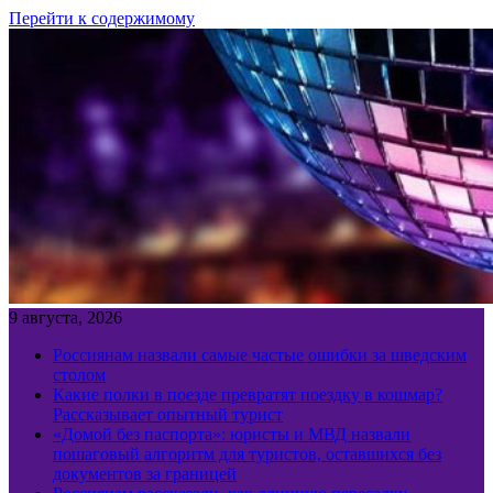
Перейти к содержимому
9 августа, 2026
Россиянам назвали самые частые ошибки за шведским
столом
Какие полки в поезде превратят поездку в кошмар?
Рассказывает опытный турист
«Домой без паспорта»: юристы и МВД назвали
пошаговый алгоритм для туристов, оставшихся без
документов за границей