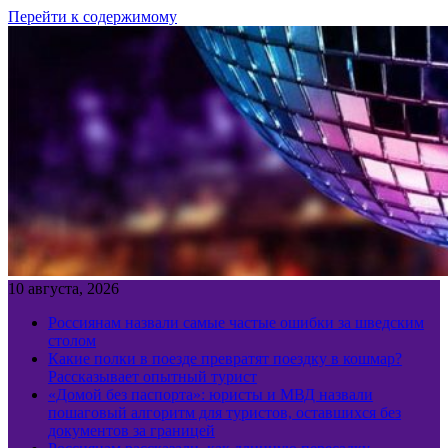
Перейти к содержимому
10 августа, 2026
Россиянам назвали самые частые ошибки за шведским
столом
Какие полки в поезде превратят поездку в кошмар?
Рассказывает опытный турист
«Домой без паспорта»: юристы и МВД назвали
пошаговый алгоритм для туристов, оставшихся без
документов за границей