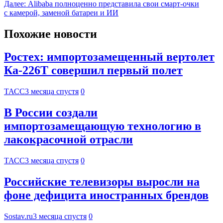
Далее:
Alibaba полноценно представила свои смарт-очки
с камерой, заменой батареи и ИИ
Похожие новости
Ростех: импортозамещенный вертолет
Ка-226Т совершил первый полет
ТАСС
3 месяца спустя
0
В России создали
импортозамещающую технологию в
лакокрасочной отрасли
ТАСС
3 месяца спустя
0
Российские телевизоры выросли на
фоне дефицита иностранных брендов
Sostav.ru
3 месяца спустя
0