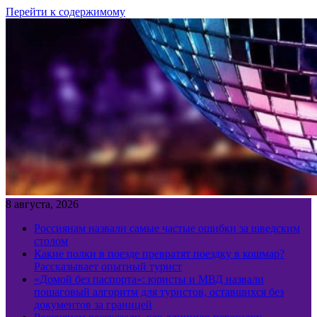
Перейти к содержимому
8 августа, 2026
Россиянам назвали самые частые ошибки за шведским
столом
Какие полки в поезде превратят поездку в кошмар?
Рассказывает опытный турист
«Домой без паспорта»: юристы и МВД назвали
пошаговый алгоритм для туристов, оставшихся без
документов за границей