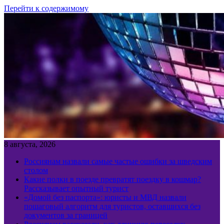
Перейти к содержимому
8 августа, 2026
Россиянам назвали самые частые ошибки за шведским
столом
Какие полки в поезде превратят поездку в кошмар?
Рассказывает опытный турист
«Домой без паспорта»: юристы и МВД назвали
пошаговый алгоритм для туристов, оставшихся без
документов за границей