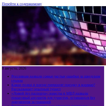
Перейти к содержимому
8 августа, 2026
Россиянам назвали самые частые ошибки за шведским
столом
Какие полки в поезде превратят поездку в кошмар?
Рассказывает опытный турист
«Домой без паспорта»: юристы и МВД назвали
пошаговый алгоритм для туристов, оставшихся без
документов за границей