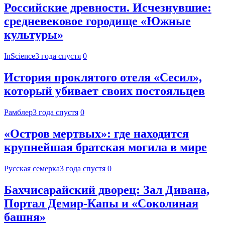
Российские древности. Исчезнувшие:
средневековое городище «Южные
культуры»
InScience
3 года спустя
0
История проклятого отеля «Сесил»,
который убивает своих постояльцев
Рамблер
3 года спустя
0
«Остров мертвых»: где находится
крупнейшая братская могила в мире
Русская семерка
3 года спустя
0
Бахчисарайский дворец: Зал Дивана,
Портал Демир-Капы и «Соколиная
башня»