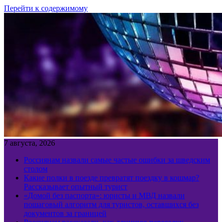
Перейти к содержимому
7 августа, 2026
Россиянам назвали самые частые ошибки за шведским
столом
Какие полки в поезде превратят поездку в кошмар?
Рассказывает опытный турист
«Домой без паспорта»: юристы и МВД назвали
пошаговый алгоритм для туристов, оставшихся без
документов за границей