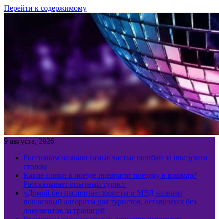
Перейти к содержимому
9 августа, 2026
Россиянам назвали самые частые ошибки за шведским
столом
Какие полки в поезде превратят поездку в кошмар?
Рассказывает опытный турист
«Домой без паспорта»: юристы и МВД назвали
пошаговый алгоритм для туристов, оставшихся без
документов за границей