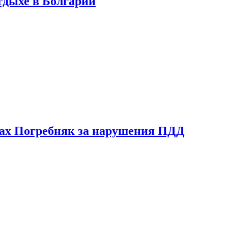
тдыхе в Болгарии
ах Погребняк за нарушения ПДД