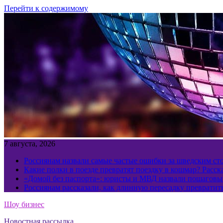
Перейти к содержимому
7 августа, 2026
Россиянам назвали самые частые ошибки за шведским ст
Какие полки в поезде превратят поездку в кошмар? Расс
«Домой без паспорта»: юристы и МВД назвали пошаговый
Россиянам рассказали, как длинную пересадку превратит
Шоу бизнес
Новостная рассылка