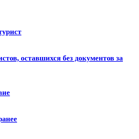
турист
стов, оставшихся без документов за
вие
ранее