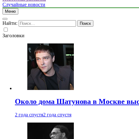
Случайные новости
Меню
Найти:
Заголовки
Около дома Шатунова в Москве выс
2 года спустя
2 года спустя