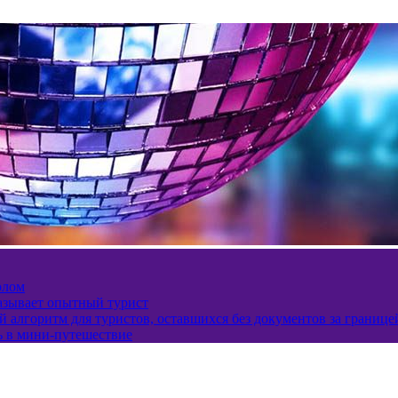
олом
казывает опытный турист
 алгоритм для туристов, оставшихся без документов за границе
ь в мини-путешествие