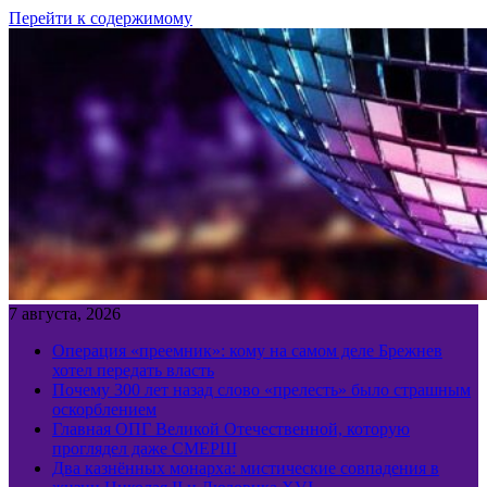
Перейти к содержимому
7 августа, 2026
Операция «преемник»: кому на самом деле Брежнев
хотел передать власть
Почему 300 лет назад слово «прелесть» было страшным
оскорблением
Главная ОПГ Великой Отечественной, которую
проглядел даже СМЕРШ
Два казнённых монарха: мистические совпадения в