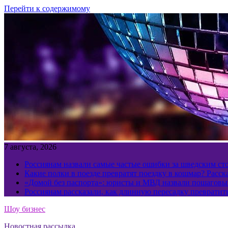
Перейти к содержимому
7 августа, 2026
Россиянам назвали самые частые ошибки за шведским ст
Какие полки в поезде превратят поездку в кошмар? Расс
«Домой без паспорта»: юристы и МВД назвали пошаговый
Россиянам рассказали, как длинную пересадку превратит
Шоу бизнес
Новостная рассылка