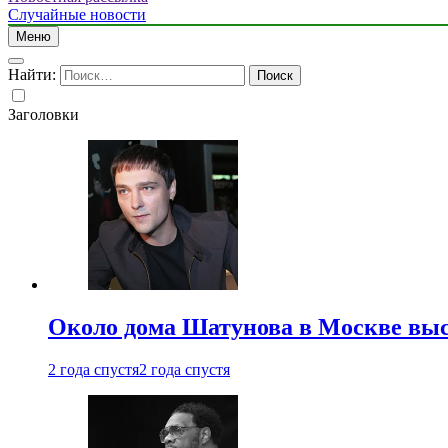
Случайные новости
Меню
Найти:
Заголовки
Около дома Шатунова в Москве выс
2 года спустя
2 года спустя