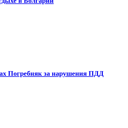
тдыхе в Болгарии
ах Погребняк за нарушения ПДД