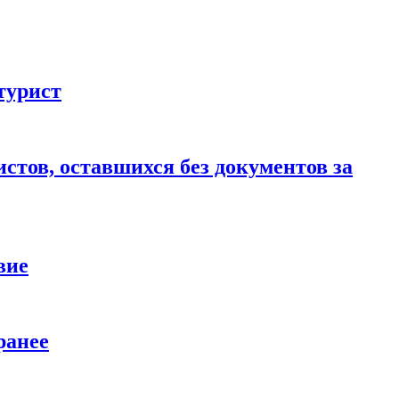
турист
стов, оставшихся без документов за
вие
ранее