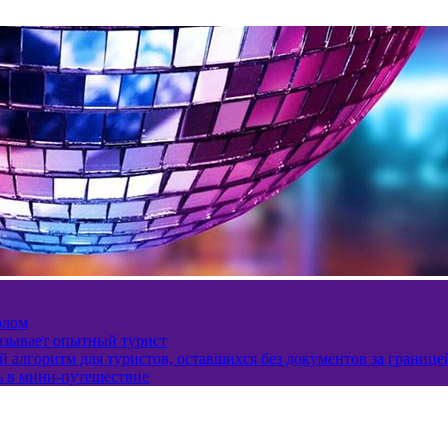
олом
казывает опытный турист
 алгоритм для туристов, оставшихся без документов за границе
ь в мини-путешествие