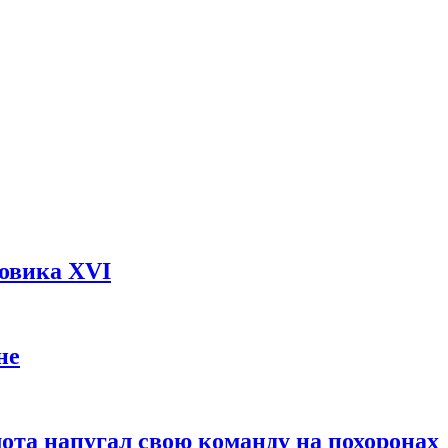
довика XVI
не
ота напугал свою команду на похоронах