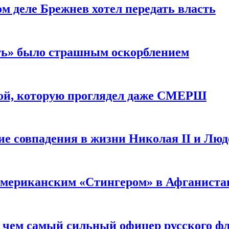
м деле Брежнев хотел передать власть
сть» было страшным оскорблением
ой, которую проглядел даже СМЕРШ
ие совпадения в жизни Николая II и Лю
 американским «Стингером» в Афганиста
: чем самый сильный офицер русского фл