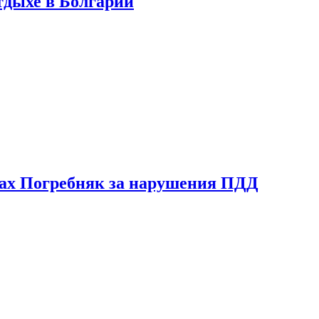
тдыхе в Болгарии
ах Погребняк за нарушения ПДД