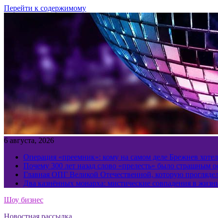
Перейти к содержимому
6 августа, 2026
Операция «преемник»: кому на самом деле Брежнев хотел
Почему 300 лет назад слово «прелесть» было страшным 
Главная ОПГ Великой Отечественной, которую прогляд
Два казнённых монарха: мистические совпадения в жизн
Шоу бизнес
Новостная рассылка