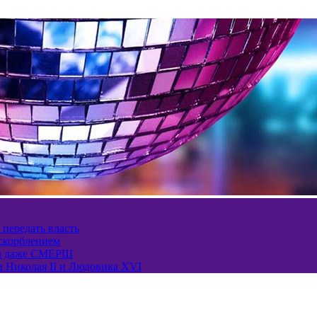
 передать власть
оскорблением
ел даже СМЕРШ
и Николая II и Людовика XVI