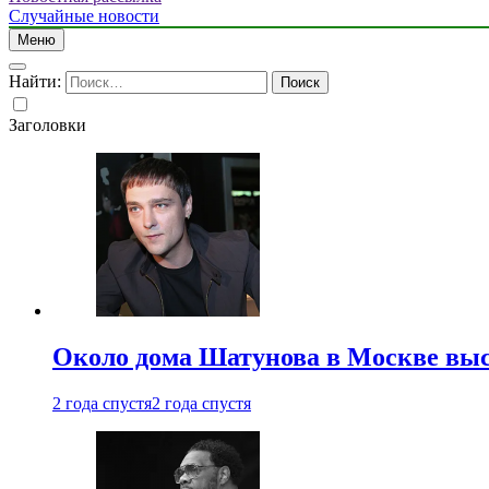
Случайные новости
Меню
Найти:
Заголовки
Около дома Шатунова в Москве выс
2 года спустя
2 года спустя