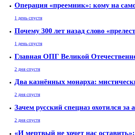
Операция «преемник»: кому на само
1 день спустя
Почему 300 лет назад слово «преле
1 день спустя
Главная ОПГ Великой Отечественн
2 дня спустя
Два казнённых монарха: мистическ
2 дня спустя
Зачем русский спецназ охотился за
2 дня спустя
«И мертвый не хочет нас оставить»