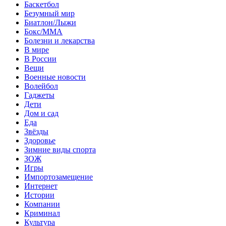
Баскетбол
Безумный мир
Биатлон/Лыжи
Бокс/MMA
Болезни и лекарства
В мире
В России
Вещи
Военные новости
Волейбол
Гаджеты
Дети
Дом и сад
Еда
Звёзды
Здоровье
Зимние виды спорта
ЗОЖ
Игры
Импортозамещение
Интернет
Истории
Компании
Криминал
Культура