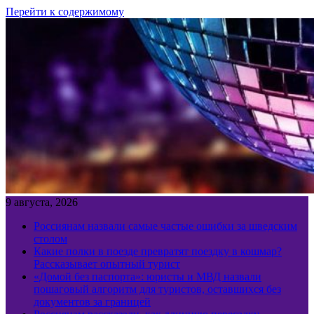
Перейти к содержимому
9 августа, 2026
Россиянам назвали самые частые ошибки за шведским
столом
Какие полки в поезде превратят поездку в кошмар?
Рассказывает опытный турист
«Домой без паспорта»: юристы и МВД назвали
пошаговый алгоритм для туристов, оставшихся без
документов за границей