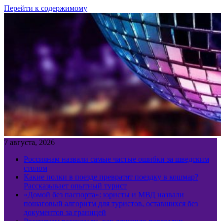
Перейти к содержимому
7 августа, 2026
Россиянам назвали самые частые ошибки за шведским
столом
Какие полки в поезде превратят поездку в кошмар?
Рассказывает опытный турист
«Домой без паспорта»: юристы и МВД назвали
пошаговый алгоритм для туристов, оставшихся без
документов за границей