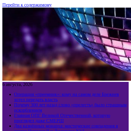
Перейти к содержимому
6 августа, 2026
Операция «преемник»: кому на самом деле Брежнев
хотел передать власть
Почему 300 лет назад слово «прелесть» было страшным
оскорблением
Главная ОПГ Великой Отечественной, которую
проглядел даже СМЕРШ
Два казнённых монарха: мистические совпадения в