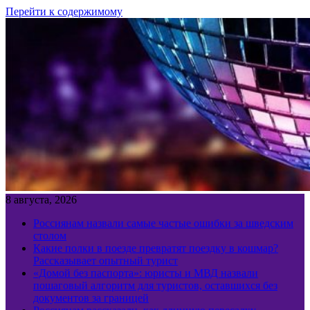
Перейти к содержимому
8 августа, 2026
Россиянам назвали самые частые ошибки за шведским
столом
Какие полки в поезде превратят поездку в кошмар?
Рассказывает опытный турист
«Домой без паспорта»: юристы и МВД назвали
пошаговый алгоритм для туристов, оставшихся без
документов за границей