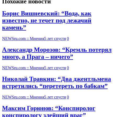
Похожие новости
Борис Вишневский: “Вода, как
известно, не течет под лежачий
камень”
NEWSru.com :: Мнения
5 лет спустя
0
Александр Морозов: “Кремль потерял
много, а Прага – ничего”
NEWSru.com :: Мнения
5 лет спустя
0
Николай Травкин: “Два джентльмена
встретились “перетереть по бабкам”
NEWSru.com :: Мнения
5 лет спустя
0
Максим Горюнов: “Конспиролог
конспирологу злейший враг”