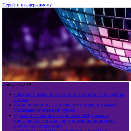
Перейти к содержимому
7 августа, 2026
Россиянам назвали самые частые ошибки за шведским
столом
Какие полки в поезде превратят поездку в кошмар?
Рассказывает опытный турист
«Домой без паспорта»: юристы и МВД назвали
пошаговый алгоритм для туристов, оставшихся без
документов за границей