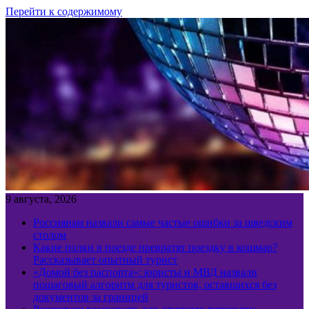
Перейти к содержимому
9 августа, 2026
Россиянам назвали самые частые ошибки за шведским
столом
Какие полки в поезде превратят поездку в кошмар?
Рассказывает опытный турист
«Домой без паспорта»: юристы и МВД назвали
пошаговый алгоритм для туристов, оставшихся без
документов за границей