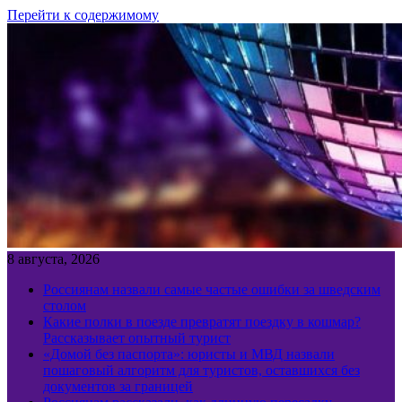
Перейти к содержимому
8 августа, 2026
Россиянам назвали самые частые ошибки за шведским
столом
Какие полки в поезде превратят поездку в кошмар?
Рассказывает опытный турист
«Домой без паспорта»: юристы и МВД назвали
пошаговый алгоритм для туристов, оставшихся без
документов за границей