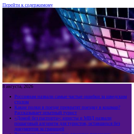
Перейти к содержимому
8 августа, 2026
Россиянам назвали самые частые ошибки за шведским
столом
Какие полки в поезде превратят поездку в кошмар?
Рассказывает опытный турист
«Домой без паспорта»: юристы и МВД назвали
пошаговый алгоритм для туристов, оставшихся без
документов за границей