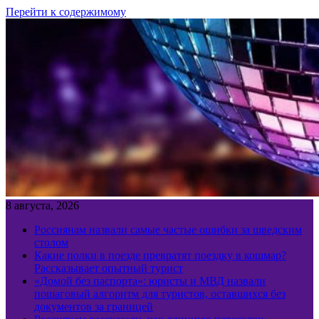
Перейти к содержимому
8 августа, 2026
Россиянам назвали самые частые ошибки за шведским
столом
Какие полки в поезде превратят поездку в кошмар?
Рассказывает опытный турист
«Домой без паспорта»: юристы и МВД назвали
пошаговый алгоритм для туристов, оставшихся без
документов за границей