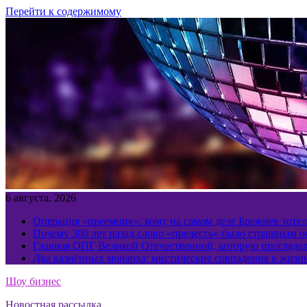
Перейти к содержимому
6 августа, 2026
Операция «преемник»: кому на самом деле Брежнев хотел
Почему 300 лет назад слово «прелесть» было страшным 
Главная ОПГ Великой Отечественной, которую прогляд
Два казнённых монарха: мистические совпадения в жизн
Шоу бизнес
Новостная рассылка