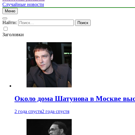
Случайные новости
Меню
Найти:
Заголовки
Около дома Шатунова в Москве выс
2 года спустя
2 года спустя