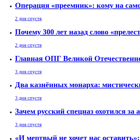
Операция «преемник»: кому на само
2 дня спустя
Почему 300 лет назад слово «преле
2 дня спустя
Главная ОПГ Великой Отечественн
3 дня спустя
Два казнённых монарха: мистическ
3 дня спустя
Зачем русский спецназ охотился за
3 дня спустя
«И мертвый не хочет нас оставить»