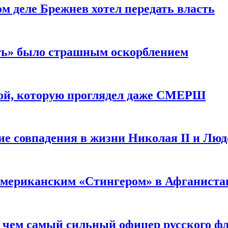
м деле Брежнев хотел передать власть
сть» было страшным оскорблением
ой, которую проглядел даже СМЕРШ
ие совпадения в жизни Николая II и Лю
 американским «Стингером» в Афганиста
: чем самый сильный офицер русского фл