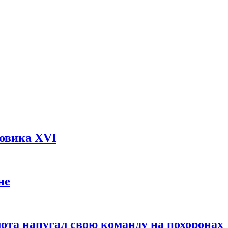
довика XVI
не
ота напугал свою команду на похоронах