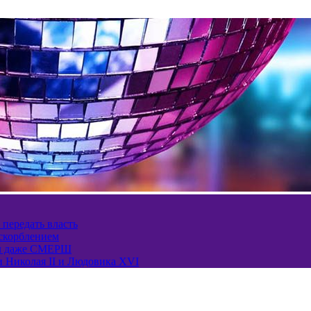
 передать власть
оскорблением
ел даже СМЕРШ
и Николая II и Людовика XVI