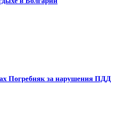
тдыхе в Болгарии
ах Погребняк за нарушения ПДД