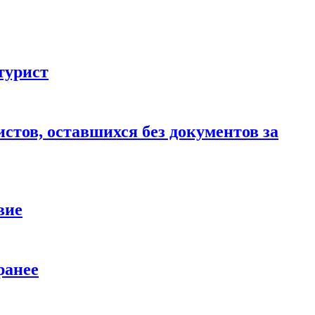
турист
стов, оставшихся без документов за
вие
ранее