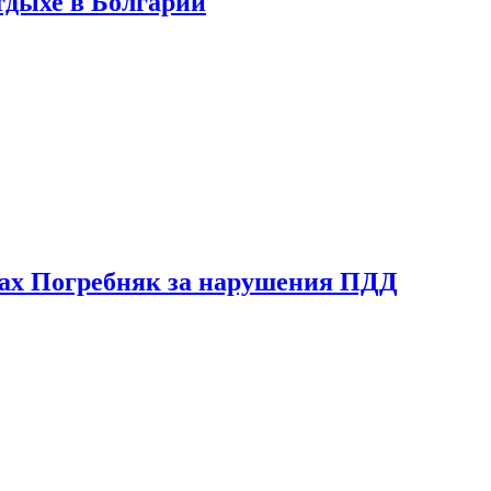
тдыхе в Болгарии
ах Погребняк за нарушения ПДД