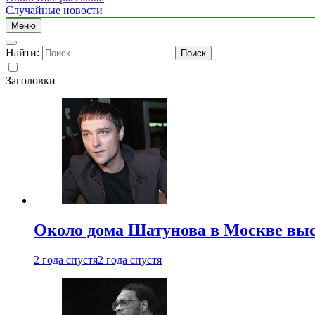
Случайные новости
Меню
Найти:
Заголовки
Около дома Шатунова в Москве выс
2 года спустя
2 года спустя