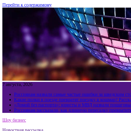
Перейти к содержимому
7 августа, 2026
Россиянам назвали самые частые ошибки за шведским ст
Какие полки в поезде превратят поездку в кошмар? Расс
«Домой без паспорта»: юристы и МВД назвали пошаговый
Россиянам рассказали, как длинную пересадку превратит
Шоу бизнес
Новостная рассылка