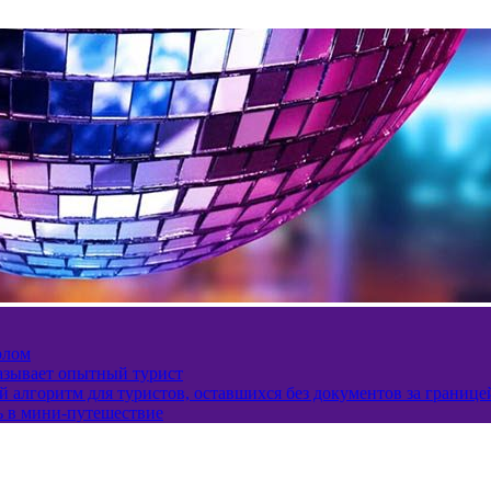
олом
казывает опытный турист
 алгоритм для туристов, оставшихся без документов за границе
ь в мини-путешествие