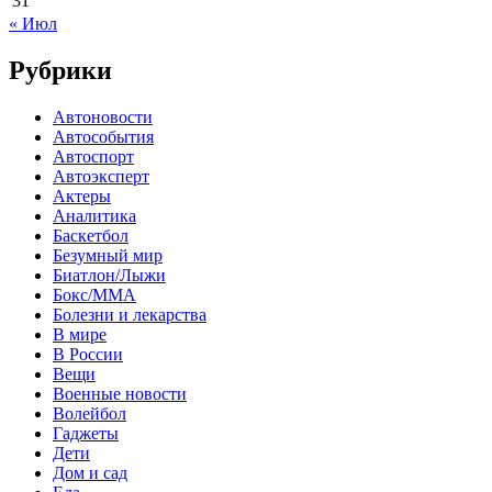
31
« Июл
Рубрики
Автоновости
Автособытия
Автоспорт
Автоэксперт
Актеры
Аналитика
Баскетбол
Безумный мир
Биатлон/Лыжи
Бокс/MMA
Болезни и лекарства
В мире
В России
Вещи
Военные новости
Волейбол
Гаджеты
Дети
Дом и сад