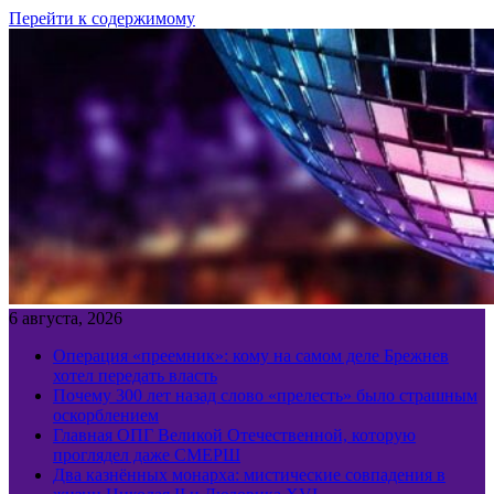
Перейти к содержимому
6 августа, 2026
Операция «преемник»: кому на самом деле Брежнев
хотел передать власть
Почему 300 лет назад слово «прелесть» было страшным
оскорблением
Главная ОПГ Великой Отечественной, которую
проглядел даже СМЕРШ
Два казнённых монарха: мистические совпадения в