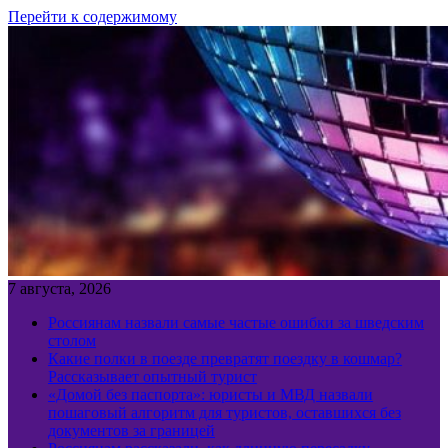
Перейти к содержимому
7 августа, 2026
Россиянам назвали самые частые ошибки за шведским
столом
Какие полки в поезде превратят поездку в кошмар?
Рассказывает опытный турист
«Домой без паспорта»: юристы и МВД назвали
пошаговый алгоритм для туристов, оставшихся без
документов за границей