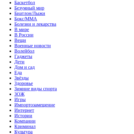
Баскетбол
Безумный мир
Биатлон/Лыжи
Бокс/MMA
Болезни и лекарства
В мире
В России
Вещи
Военные новости
Волейбол
Гаджеты
Дети
Дом и сад
Еда
Звёзды
Здоровье
Зимние виды спорта
ЗОЖ
Игры
Импортозамещение
Интернет
Истории
Компании
Криминал
Культура