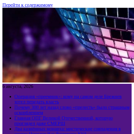
Перейти к содержимому
6 августа, 2026
Операция «преемник»: кому на самом деле Брежнев
хотел передать власть
Почему 300 лет назад слово «прелесть» было страшным
оскорблением
Главная ОПГ Великой Отечественной, которую
проглядел даже СМЕРШ
Два казнённых монарха: мистические совпадения в