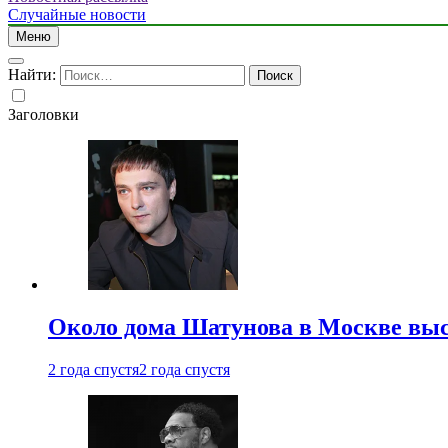
Случайные новости
Меню
Найти:
Заголовки
Около дома Шатунова в Москве выс
2 года спустя
2 года спустя