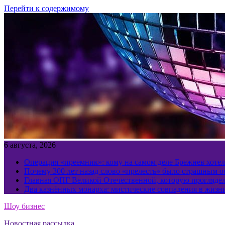
Перейти к содержимому
6 августа, 2026
Операция «преемник»: кому на самом деле Брежнев хотел
Почему 300 лет назад слово «прелесть» было страшным 
Главная ОПГ Великой Отечественной, которую прогляд
Два казнённых монарха: мистические совпадения в жизн
Шоу бизнес
Новостная рассылка