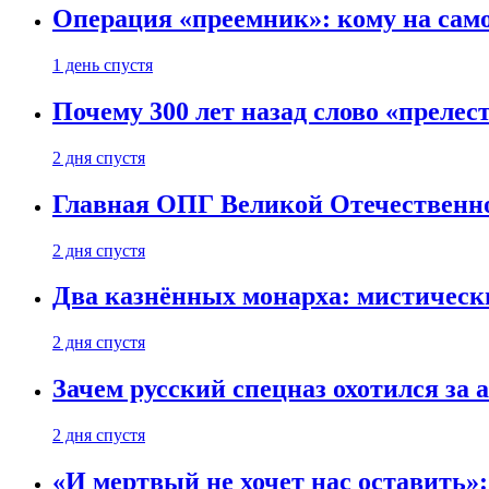
Операция «преемник»: кому на само
1 день спустя
Почему 300 лет назад слово «преле
2 дня спустя
Главная ОПГ Великой Отечественн
2 дня спустя
Два казнённых монарха: мистическ
2 дня спустя
Зачем русский спецназ охотился за
2 дня спустя
«И мертвый не хочет нас оставить»