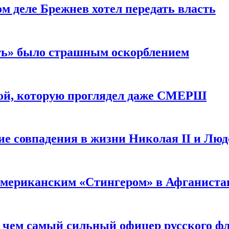
м деле Брежнев хотел передать власть
сть» было страшным оскорблением
ой, которую проглядел даже СМЕРШ
ие совпадения в жизни Николая II и Лю
 американским «Стингером» в Афганиста
: чем самый сильный офицер русского фл