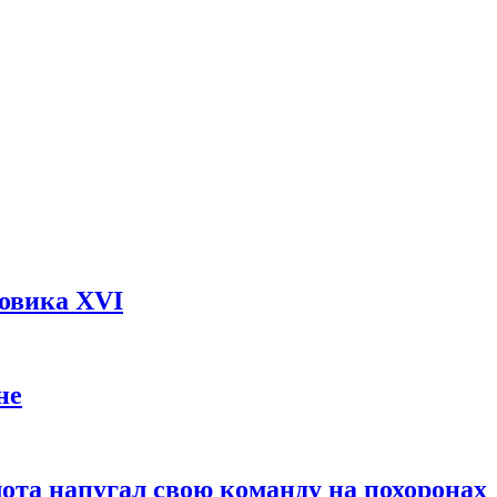
довика XVI
не
ота напугал свою команду на похоронах