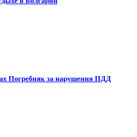
тдыхе в Болгарии
ах Погребняк за нарушения ПДД