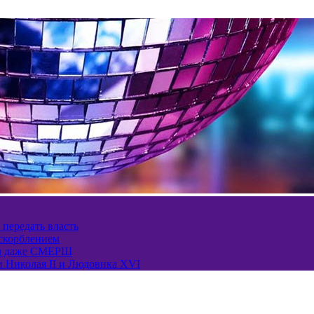
 передать власть
оскорблением
ел даже СМЕРШ
и Николая II и Людовика XVI