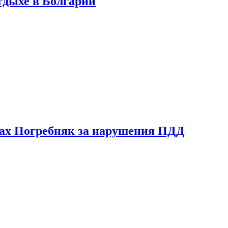
тдыхе в Болгарии
ах Погребняк за нарушения ПДД