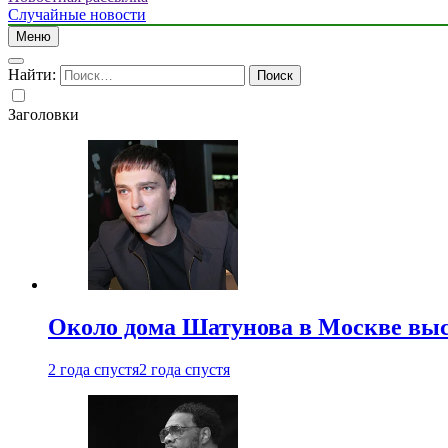
Случайные новости
Меню
Найти:
Заголовки
Около дома Шатунова в Москве выс
2 года спустя
2 года спустя