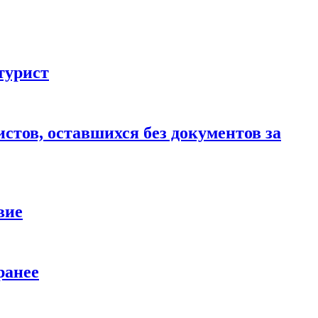
турист
стов, оставшихся без документов за
вие
ранее