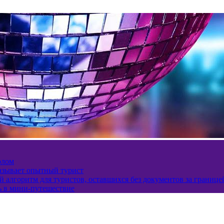
олом
казывает опытный турист
 алгоритм для туристов, оставшихся без документов за границе
ь в мини-путешествие