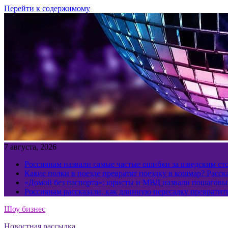
Перейти к содержимому
7 августа, 2026
Россиянам назвали самые частые ошибки за шведским ст
Какие полки в поезде превратят поездку в кошмар? Расс
«Домой без паспорта»: юристы и МВД назвали пошаговый
Россиянам рассказали, как длинную пересадку превратит
Шоу бизнес
Новостная рассылка