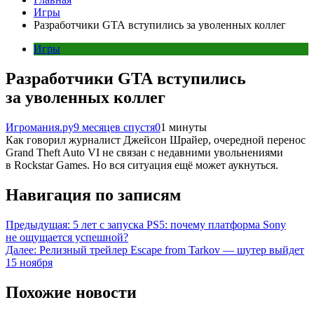
Игры
Разработчики GTA вступились за уволенных коллег
Игры
Разработчики GTA вступились
за уволенных коллег
Игромания.ру
9 месяцев спустя
0
1 минуты
Как говорил журналист Джейсон Шрайер, очередной перенос
Grand Theft Auto VI не связан с недавними увольнениями
в Rockstar Games. Но вся ситуация ещё может аукнуться.
Навигация по записям
Предыдущая:
5 лет с запуска PS5: почему платформа Sony
не ощущается успешной?
Далее:
Релизный трейлер Escape from Tarkov — шутер выйдет
15 ноября
Похожие новости