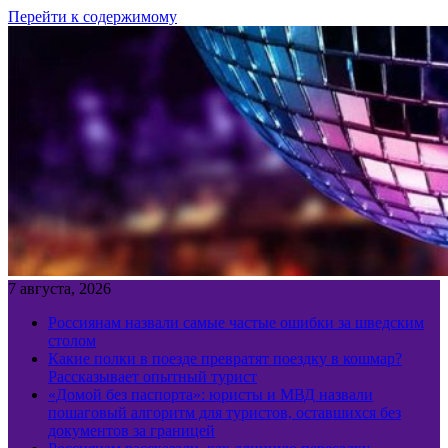
Перейти к содержимому
7 августа, 2026
Россиянам назвали самые частые ошибки за шведским
столом
Какие полки в поезде превратят поездку в кошмар?
Рассказывает опытный турист
«Домой без паспорта»: юристы и МВД назвали
пошаговый алгоритм для туристов, оставшихся без
документов за границей