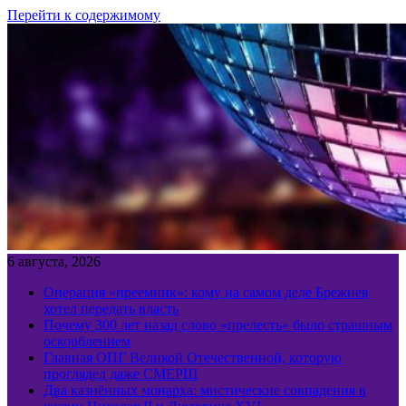
Перейти к содержимому
6 августа, 2026
Операция «преемник»: кому на самом деле Брежнев
хотел передать власть
Почему 300 лет назад слово «прелесть» было страшным
оскорблением
Главная ОПГ Великой Отечественной, которую
проглядел даже СМЕРШ
Два казнённых монарха: мистические совпадения в