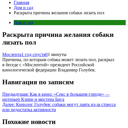
Главная
Дом и сад
Раскрыта причина желания собаки лизать пол
Дом и сад
Раскрыта причина желания собаки
лизать пол
Мослента
1 год спустя
0
1 минуты
Причины, по которым собака может лизать пол, раскрыл
в беседе с «Мослентой» президент Российской
кинологической федерации Владимир Голубев.
Навигация по записям
Предыдущая:
Как в кино: «Секс в большом городе» —
интерьер Кэрри и мистера Бига
Далее:
Кинолог Голубев: собаки могут лаять из-за стресса
или недостатка активности
Похожие новости