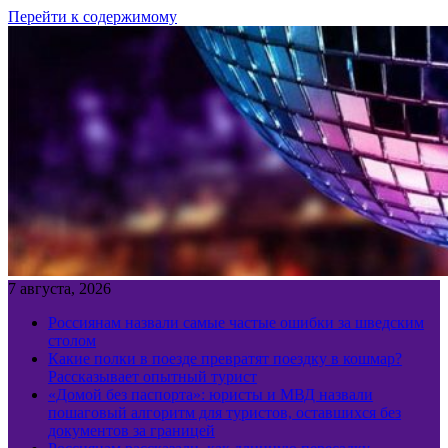
Перейти к содержимому
7 августа, 2026
Россиянам назвали самые частые ошибки за шведским
столом
Какие полки в поезде превратят поездку в кошмар?
Рассказывает опытный турист
«Домой без паспорта»: юристы и МВД назвали
пошаговый алгоритм для туристов, оставшихся без
документов за границей