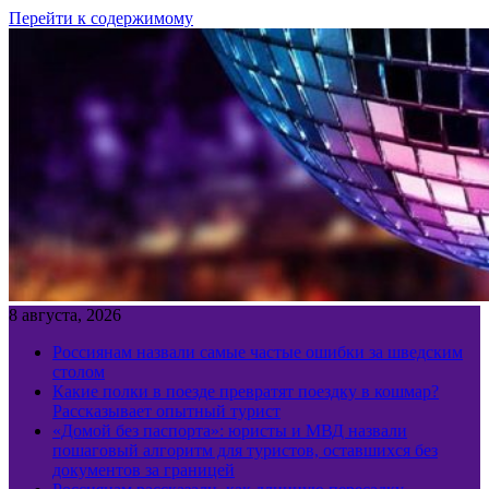
Перейти к содержимому
8 августа, 2026
Россиянам назвали самые частые ошибки за шведским
столом
Какие полки в поезде превратят поездку в кошмар?
Рассказывает опытный турист
«Домой без паспорта»: юристы и МВД назвали
пошаговый алгоритм для туристов, оставшихся без
документов за границей