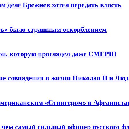
м деле Брежнев хотел передать власть
сть» было страшным оскорблением
ой, которую проглядел даже СМЕРШ
ие совпадения в жизни Николая II и Лю
 американским «Стингером» в Афганиста
: чем самый сильный офицер русского фл