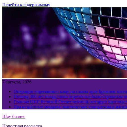
Перейти к содержимому
7 августа, 2026
Операция «преемник»: кому на самом деле Брежнев хотел
Почему 300 лет назад слово «прелесть» было страшным 
Главная ОПГ Великой Отечественной, которую прогляд
Два казнённых монарха: мистические совпадения в жизн
Шоу бизнес
Новостная рассылка