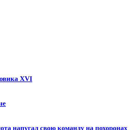
довика XVI
не
ота напугал свою команду на похоронах