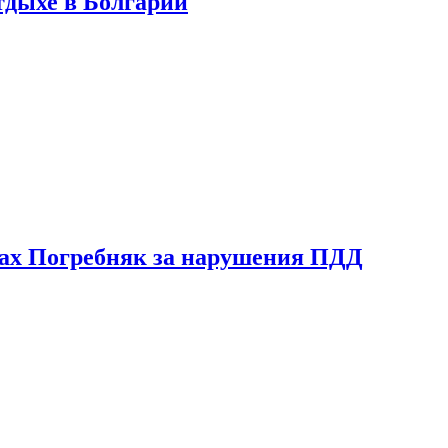
тдыхе в Болгарии
ах Погребняк за нарушения ПДД