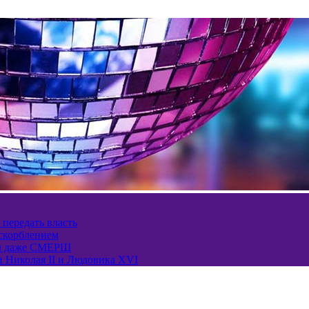
 передать власть
оскорблением
ел даже СМЕРШ
и Николая II и Людовика XVI