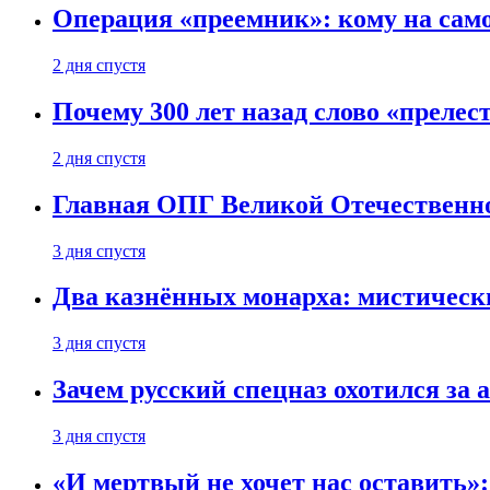
Операция «преемник»: кому на само
2 дня спустя
Почему 300 лет назад слово «преле
2 дня спустя
Главная ОПГ Великой Отечественн
3 дня спустя
Два казнённых монарха: мистическ
3 дня спустя
Зачем русский спецназ охотился за
3 дня спустя
«И мертвый не хочет нас оставить»