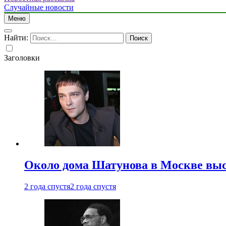
Случайные новости
Меню
Найти:
Заголовки
Около дома Шатунова в Москве выс
2 года спустя
2 года спустя