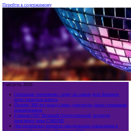
Перейти к содержимому
7 августа, 2026
Операция «преемник»: кому на самом деле Брежнев
хотел передать власть
Почему 300 лет назад слово «прелесть» было страшным
оскорблением
Главная ОПГ Великой Отечественной, которую
проглядел даже СМЕРШ
Два казнённых монарха: мистические совпадения в