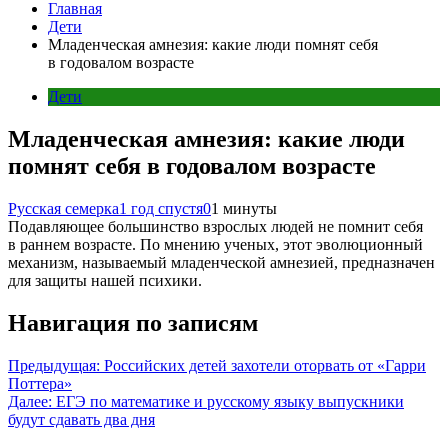
Главная
Дети
Младенческая амнезия: какие люди помнят себя
в годовалом возрасте
Дети
Младенческая амнезия: какие люди
помнят себя в годовалом возрасте
Русская семерка
1 год спустя
0
1 минуты
Подавляющее большинство взрослых людей не помнит себя
в раннем возрасте. По мнению ученых, этот эволюционный
механизм, называемый младенческой амнезией, предназначен
для защиты нашей психики.
Навигация по записям
Предыдущая:
Российских детей захотели оторвать от «Гарри
Поттера»
Далее:
ЕГЭ по математике и русскому языку выпускники
будут сдавать два дня