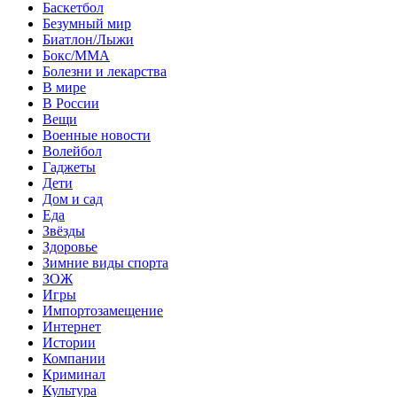
Баскетбол
Безумный мир
Биатлон/Лыжи
Бокс/MMA
Болезни и лекарства
В мире
В России
Вещи
Военные новости
Волейбол
Гаджеты
Дети
Дом и сад
Еда
Звёзды
Здоровье
Зимние виды спорта
ЗОЖ
Игры
Импортозамещение
Интернет
Истории
Компании
Криминал
Культура