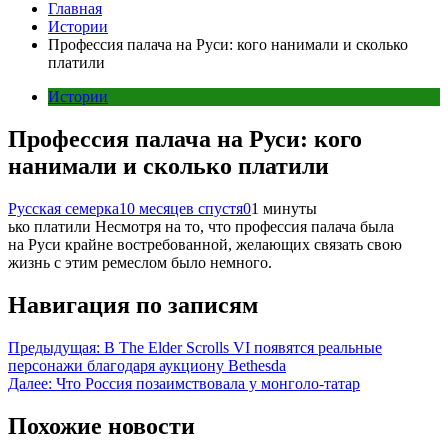
Главная
Истории
Профессия палача на Руси: кого нанимали и сколько
платили
Истории
Профессия палача на Руси: кого
нанимали и сколько платили
Русская семерка
10 месяцев спустя
0
1 минуты
ько платили Несмотря на то, что профессия палача была
на Руси крайне востребованной, желающих связать свою
жизнь с этим ремеслом было немного.
Навигация по записям
Предыдущая:
В The Elder Scrolls VI появятся реальные
персонажи благодаря аукциону Bethesda
Далее:
Что Россия позаимствовала у монголо-татар
Похожие новости