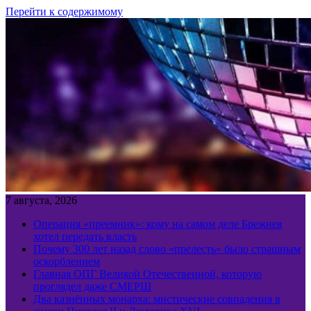
Перейти к содержимому
7 августа, 2026
Операция «преемник»: кому на самом деле Брежнев
хотел передать власть
Почему 300 лет назад слово «прелесть» было страшным
оскорблением
Главная ОПГ Великой Отечественной, которую
проглядел даже СМЕРШ
Два казнённых монарха: мистические совпадения в