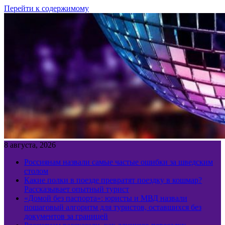
Перейти к содержимому
8 августа, 2026
Россиянам назвали самые частые ошибки за шведским
столом
Какие полки в поезде превратят поездку в кошмар?
Рассказывает опытный турист
«Домой без паспорта»: юристы и МВД назвали
пошаговый алгоритм для туристов, оставшихся без
документов за границей