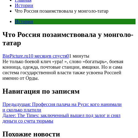
Истории
Что Россия позаимствовала у монголо-татар
Истории
Что Россия позаимствовала у монголо-
татар
BigPicture.ru
10 месяцев спустя
0
1 минуты
Не только боевой клич «ура! », слово «богатырь», боевая
конница, одежда, почтовые станции, ямщики. Но и сама
система государственной власти также усвоена Россией
именно от Орды.
Навигация по записям
Предыдущая:
Профессия палача на Руси: кого нанимали
и сколько платили
Далее:
The Times: заключенный вышел под залог и снял
деньги со счета тюрьмы
Похожие новости