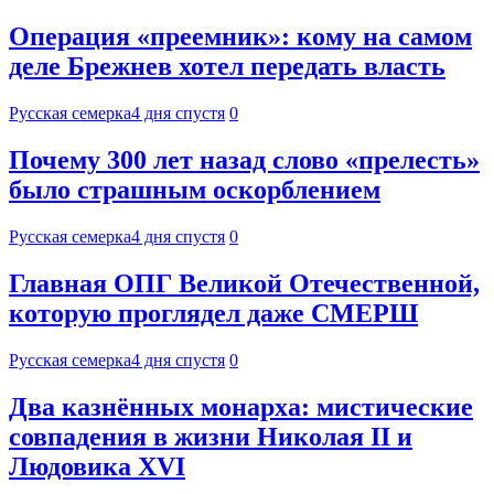
Операция «преемник»: кому на самом
деле Брежнев хотел передать власть
Русская семерка
4 дня спустя
0
Почему 300 лет назад слово «прелесть»
было страшным оскорблением
Русская семерка
4 дня спустя
0
Главная ОПГ Великой Отечественной,
которую проглядел даже СМЕРШ
Русская семерка
4 дня спустя
0
Два казнённых монарха: мистические
совпадения в жизни Николая II и
Людовика XVI