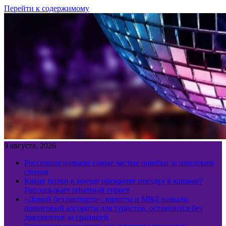
Перейти к содержимому
9 августа, 2026
Россиянам назвали самые частые ошибки за шведским
столом
Какие полки в поезде превратят поездку в кошмар?
Рассказывает опытный турист
«Домой без паспорта»: юристы и МВД назвали
пошаговый алгоритм для туристов, оставшихся без
документов за границей