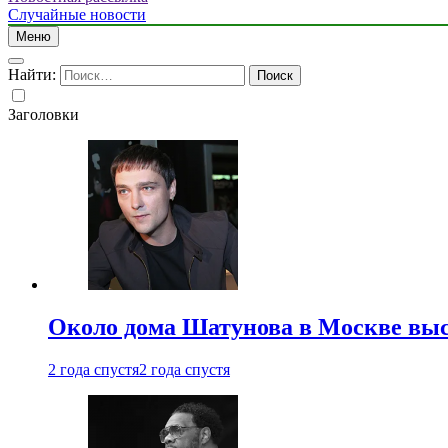
Случайные новости
Меню
Найти:
Заголовки
Около дома Шатунова в Москве выс
2 года спустя
2 года спустя