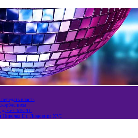
 передать власть
оскорблением
ел даже СМЕРШ
и Николая II и Людовика XVI