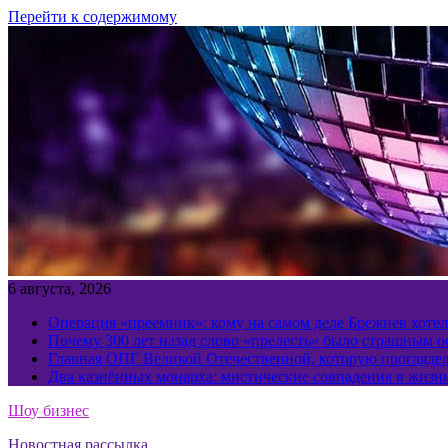
Перейти к содержимому
6 августа, 2026
Операция «преемник»: кому на самом деле Брежнев хотел
Почему 300 лет назад слово «прелесть» было страшным 
Главная ОПГ Великой Отечественной, которую прогляд
Два казнённых монарха: мистические совпадения в жизн
Шоу бизнес
Новостная рассылка