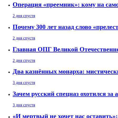
Операция «преемник»: кому на само
2 дня спустя
Почему 300 лет назад слово «преле
2 дня спустя
Главная ОПГ Великой Отечественн
2 дня спустя
Два казнённых монарха: мистическ
3 дня спустя
Зачем русский спецназ охотился за
3 дня спустя
«И мертвый не хочет нас оставить»