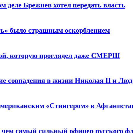
м деле Брежнев хотел передать власть
сть» было страшным оскорблением
ой, которую проглядел даже СМЕРШ
ие совпадения в жизни Николая II и Лю
 американским «Стингером» в Афганиста
: чем самый сильный офицер русского фл