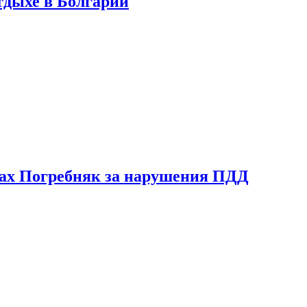
тдыхе в Болгарии
ах Погребняк за нарушения ПДД