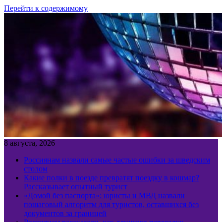
Перейти к содержимому
8 августа, 2026
Россиянам назвали самые частые ошибки за шведским
столом
Какие полки в поезде превратят поездку в кошмар?
Рассказывает опытный турист
«Домой без паспорта»: юристы и МВД назвали
пошаговый алгоритм для туристов, оставшихся без
документов за границей