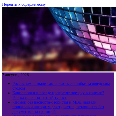
Перейти к содержимому
7 августа, 2026
Россиянам назвали самые частые ошибки за шведским
столом
Какие полки в поезде превратят поездку в кошмар?
Рассказывает опытный турист
«Домой без паспорта»: юристы и МВД назвали
пошаговый алгоритм для туристов, оставшихся без
документов за границей