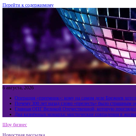
Перейти к содержимому
6 августа, 2026
Операция «преемник»: кому на самом деле Брежнев хотел
Почему 300 лет назад слово «прелесть» было страшным 
Главная ОПГ Великой Отечественной, которую прогляд
Два казнённых монарха: мистические совпадения в жизн
Шоу бизнес
Новостная рассылка