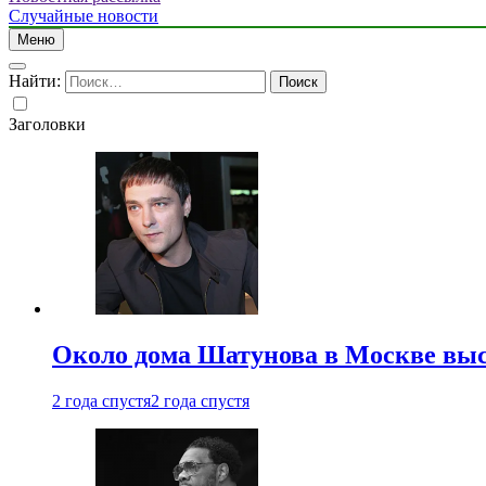
Случайные новости
Меню
Найти:
Заголовки
Около дома Шатунова в Москве выс
2 года спустя
2 года спустя