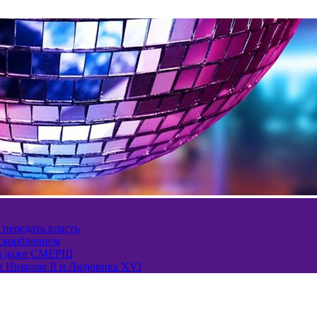
 передать власть
оскорблением
ел даже СМЕРШ
и Николая II и Людовика XVI