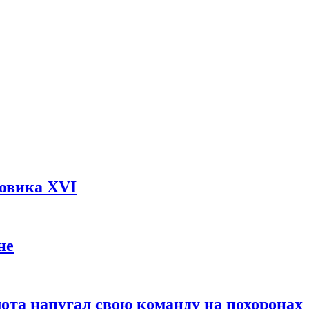
довика XVI
не
ота напугал свою команду на похоронах