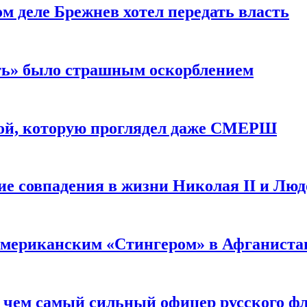
м деле Брежнев хотел передать власть
сть» было страшным оскорблением
ой, которую проглядел даже СМЕРШ
ие совпадения в жизни Николая II и Лю
 американским «Стингером» в Афганиста
: чем самый сильный офицер русского фл