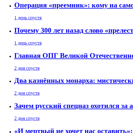
Операция «преемник»: кому на само
1 день спустя
Почему 300 лет назад слово «преле
1 день спустя
Главная ОПГ Великой Отечественн
2 дня спустя
Два казнённых монарха: мистическ
2 дня спустя
Зачем русский спецназ охотился за
2 дня спустя
«И мертвый не хочет нас оставить»