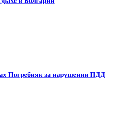
тдыхе в Болгарии
ах Погребняк за нарушения ПДД