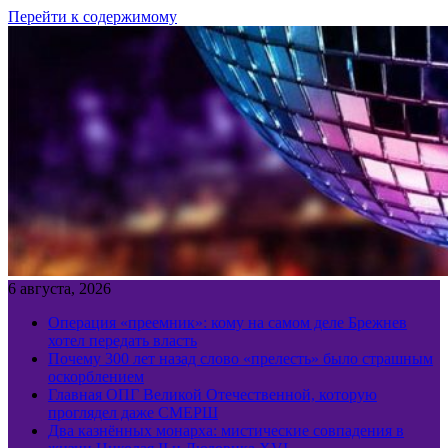
Перейти к содержимому
6 августа, 2026
Операция «преемник»: кому на самом деле Брежнев
хотел передать власть
Почему 300 лет назад слово «прелесть» было страшным
оскорблением
Главная ОПГ Великой Отечественной, которую
проглядел даже СМЕРШ
Два казнённых монарха: мистические совпадения в