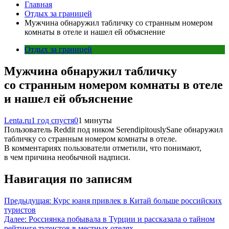
Главная
Отдых за границей
Мужчина обнаружил табличку со странным номером
комнаты в отеле и нашел ей объяснение
Отдых за границей
Мужчина обнаружил табличку
со странным номером комнаты в отеле
и нашел ей объяснение
Lenta.ru
1 год спустя
0
1 минуты
Пользователь Reddit под ником SerendipitouslySane обнаружил
табличку со странным номером комнаты в отеле.
В комментариях пользователи отметили, что понимают,
в чем причина необычной надписи.
Навигация по записям
Предыдущая:
Курс юаня привлек в Китай больше российских
туристов
Далее:
Россиянка побывала в Турции и рассказала о тайном
рейтинге туристов в местных отелях