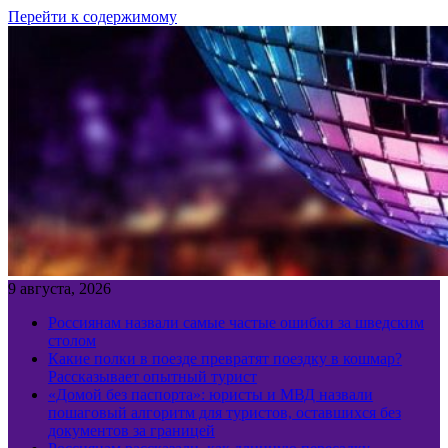
Перейти к содержимому
9 августа, 2026
Россиянам назвали самые частые ошибки за шведским
столом
Какие полки в поезде превратят поездку в кошмар?
Рассказывает опытный турист
«Домой без паспорта»: юристы и МВД назвали
пошаговый алгоритм для туристов, оставшихся без
документов за границей