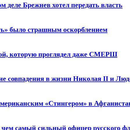
м деле Брежнев хотел передать власть
сть» было страшным оскорблением
ой, которую проглядел даже СМЕРШ
ие совпадения в жизни Николая II и Лю
 американским «Стингером» в Афганиста
: чем самый сильный офицер русского фл