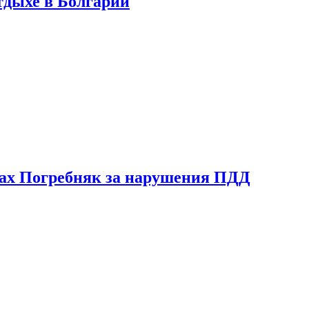
тдыхе в Болгарии
ах Погребняк за нарушения ПДД