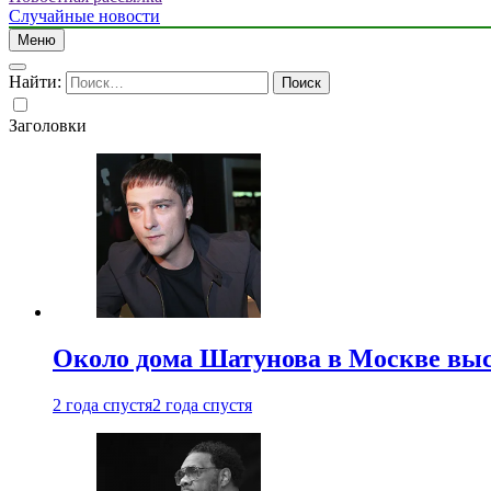
Случайные новости
Меню
Найти:
Заголовки
Около дома Шатунова в Москве выс
2 года спустя
2 года спустя