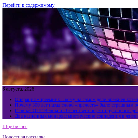
Перейти к содержимому
6 августа, 2026
Операция «преемник»: кому на самом деле Брежнев хотел
Почему 300 лет назад слово «прелесть» было страшным 
Главная ОПГ Великой Отечественной, которую прогляд
Два казнённых монарха: мистические совпадения в жизн
Шоу бизнес
Новостная рассылка