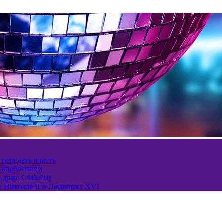
 передать власть
оскорблением
ел даже СМЕРШ
и Николая II и Людовика XVI