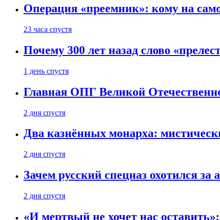
Операция «преемник»: кому на само
23 часа спустя
Почему 300 лет назад слово «преле
1 день спустя
Главная ОПГ Великой Отечественн
2 дня спустя
Два казнённых монарха: мистическ
2 дня спустя
Зачем русский спецназ охотился за
2 дня спустя
«И мертвый не хочет нас оставить»