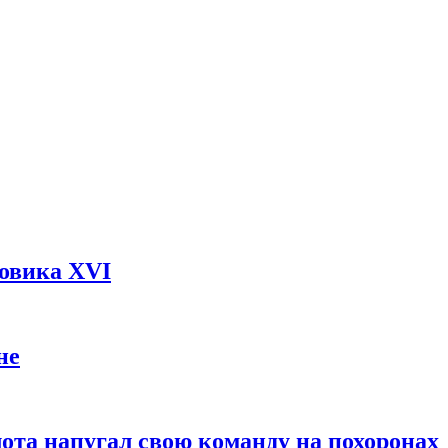
довика XVI
не
ота напугал свою команду на похоронах