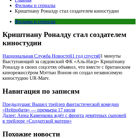
Фильмы и сериалы
Криштиану Роналду стал создателем киностудии
Фильмы и сериалы
Криштиану Роналду стал создателем
киностудии
Национальная Служба Новостей
1 год спустя
0
1 минуты
Выступающий за саудовский ФК «Аль-Наср» Криштиану
Роналду в своих соцсетях объявил, что вместе с британским
кинорежиссёром Мэттью Воном он создал независимую
киностудию UR-Marv.
Навигация по записям
Предыдущая:
Вышел трейлер фантастической комедии
«Нейробатя» — премьера 17 июля
Далее:
Анна Каменкова ждёт с фронта девятерых сыновей
в трейлере «Солдатской матери»
Похожие новости