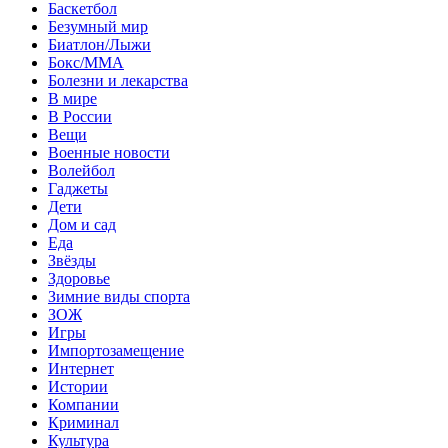
Баскетбол
Безумный мир
Биатлон/Лыжи
Бокс/MMA
Болезни и лекарства
В мире
В России
Вещи
Военные новости
Волейбол
Гаджеты
Дети
Дом и сад
Еда
Звёзды
Здоровье
Зимние виды спорта
ЗОЖ
Игры
Импортозамещение
Интернет
Истории
Компании
Криминал
Культура