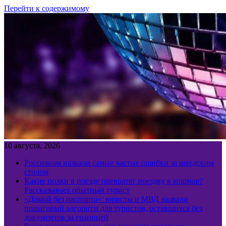
Перейти к содержимому
10 августа, 2026
Россиянам назвали самые частые ошибки за шведским
столом
Какие полки в поезде превратят поездку в кошмар?
Рассказывает опытный турист
«Домой без паспорта»: юристы и МВД назвали
пошаговый алгоритм для туристов, оставшихся без
документов за границей