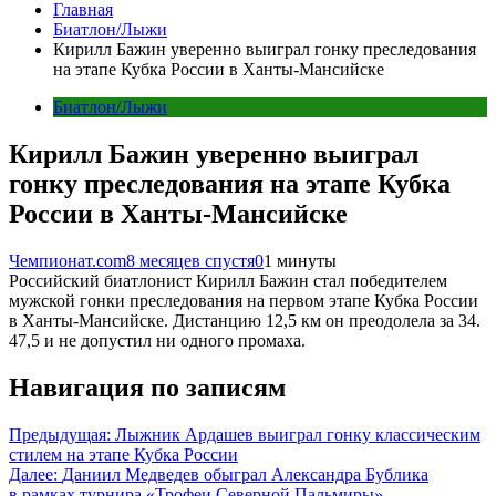
Главная
Биатлон/Лыжи
Кирилл Бажин уверенно выиграл гонку преследования
на этапе Кубка России в Ханты-Мансийске
Биатлон/Лыжи
Кирилл Бажин уверенно выиграл
гонку преследования на этапе Кубка
России в Ханты-Мансийске
Чемпионат.com
8 месяцев спустя
0
1 минуты
Российский биатлонист Кирилл Бажин стал победителем
мужской гонки преследования на первом этапе Кубка России
в Ханты-Мансийске. Дистанцию 12,5 км он преодолела за 34.
47,5 и не допустил ни одного промаха.
Навигация по записям
Предыдущая:
Лыжник Ардашев выиграл гонку классическим
стилем на этапе Кубка России
Далее:
Даниил Медведев обыграл Александра Бублика
в рамках турнира «Трофеи Северной Пальмиры»