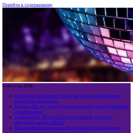
Перейти к содержимому
6 августа, 2026
Операция «преемник»: кому на самом деле Брежнев
хотел передать власть
Почему 300 лет назад слово «прелесть» было страшным
оскорблением
Главная ОПГ Великой Отечественной, которую
проглядел даже СМЕРШ
Два казнённых монарха: мистические совпадения в