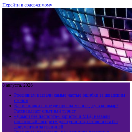
Перейти к содержимому
8 августа, 2026
Россиянам назвали самые частые ошибки за шведским
столом
Какие полки в поезде превратят поездку в кошмар?
Рассказывает опытный турист
«Домой без паспорта»: юристы и МВД назвали
пошаговый алгоритм для туристов, оставшихся без
документов за границей