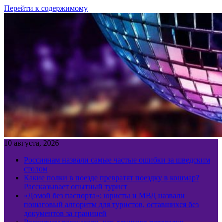
Перейти к содержимому
10 августа, 2026
Россиянам назвали самые частые ошибки за шведским
столом
Какие полки в поезде превратят поездку в кошмар?
Рассказывает опытный турист
«Домой без паспорта»: юристы и МВД назвали
пошаговый алгоритм для туристов, оставшихся без
документов за границей