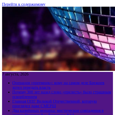
Перейти к содержимому
7 августа, 2026
Операция «преемник»: кому на самом деле Брежнев
хотел передать власть
Почему 300 лет назад слово «прелесть» было страшным
оскорблением
Главная ОПГ Великой Отечественной, которую
проглядел даже СМЕРШ
Два казнённых монарха: мистические совпадения в