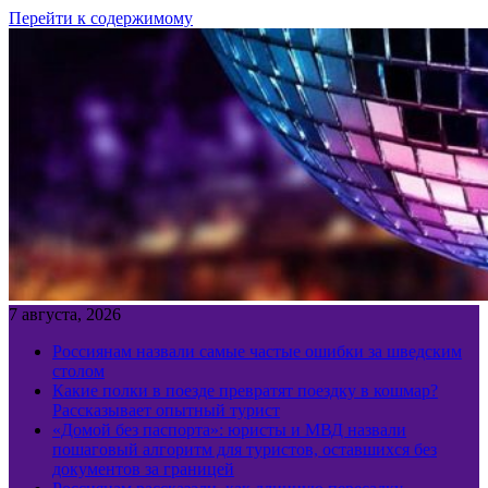
Перейти к содержимому
7 августа, 2026
Россиянам назвали самые частые ошибки за шведским
столом
Какие полки в поезде превратят поездку в кошмар?
Рассказывает опытный турист
«Домой без паспорта»: юристы и МВД назвали
пошаговый алгоритм для туристов, оставшихся без
документов за границей