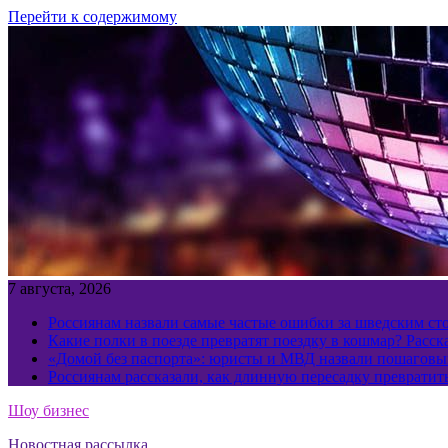
Перейти к содержимому
7 августа, 2026
Россиянам назвали самые частые ошибки за шведским ст
Какие полки в поезде превратят поездку в кошмар? Расс
«Домой без паспорта»: юристы и МВД назвали пошаговый
Россиянам рассказали, как длинную пересадку превратит
Шоу бизнес
Новостная рассылка