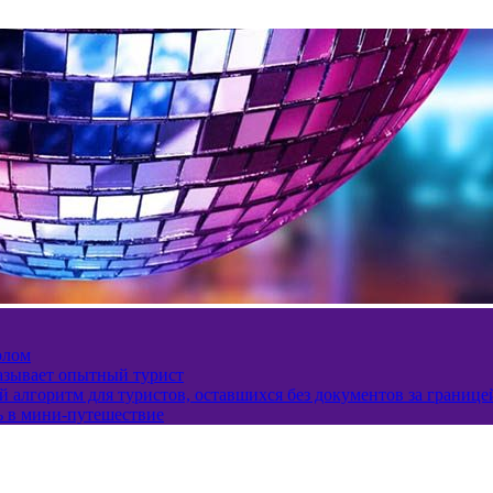
олом
казывает опытный турист
 алгоритм для туристов, оставшихся без документов за границе
ь в мини-путешествие