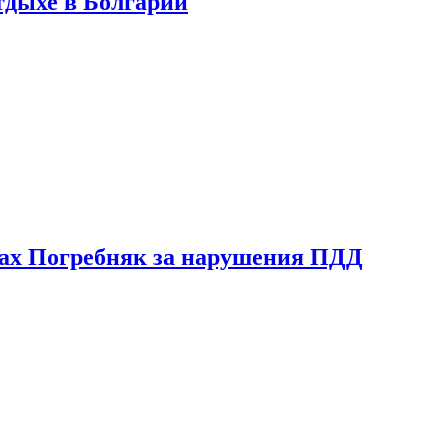
тдыхе в Болгарии
ах Погребняк за нарушения ПДД