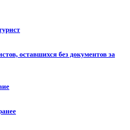
турист
стов, оставшихся без документов за
вие
ранее