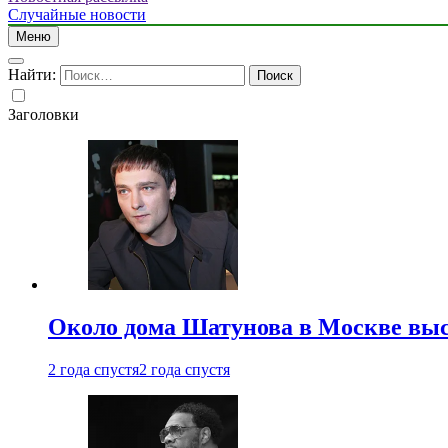
Случайные новости
Меню
Найти:
Заголовки
Около дома Шатунова в Москве выс
2 года спустя
2 года спустя